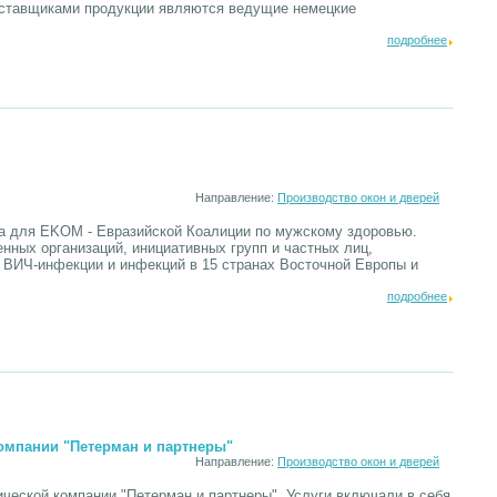
оставщиками продукции являются ведущие немецкие
подробнее
Направление:
Производство окон и дверей
а для EKOM - Евразийской Коалиции по мужскому здоровью.
ных организаций, инициативных групп и частных лиц,
 ВИЧ-инфекции и инфекций в 15 странах Восточной Европы и
подробнее
омпании "Петерман и партнеры"
Направление:
Производство окон и дверей
ческой компании "Петерман и партнеры". Услуги включали в себя