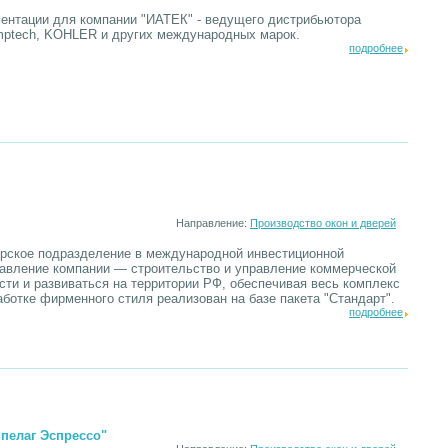
ментации для компании "ИАТЕК" - ведущего дистрибьютора
mptech, KOHLER и других международных марок.
подробнее
Направление:
Производство окон и дверей
ерское подразделение в международной инвестиционной
авление компании — строительство и управление коммерческой
ти и развиваться на территории РФ, обеспечивая весь комплекс
аботке фирменного стиля реализован на базе пакета "Стандарт".
подробнее
пелаг Эспрессо"