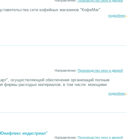
Направление:
Производство окон и дверей
дставительства сети кофейных магазинов "КофеМаг".
подробнее
Направление:
Производство окон и дверей
дарт", осуществляющей обеспечение организаций полным
я фирмы расходых материалов, в том числе: моющими
подробнее
 "Юнифлекс индастриал"
Направление:
Производство окон и дверей