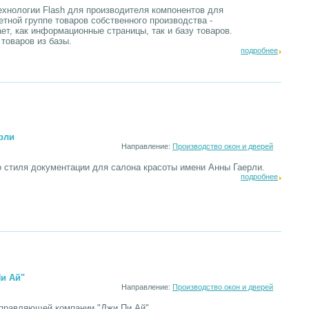
технологии Flash для производителя компонентов для
тной группе товаров собственного производства -
т, как информационные страницы, так и базу товаров.
товаров из базы.
подробнее
рли
Направление:
Производство окон и дверей
 стиля документации для салона красоты имени Анны Гаерли.
подробнее
Пи Ай"
Направление:
Производство окон и дверей
управляющей компании "Джи Пи Ай",