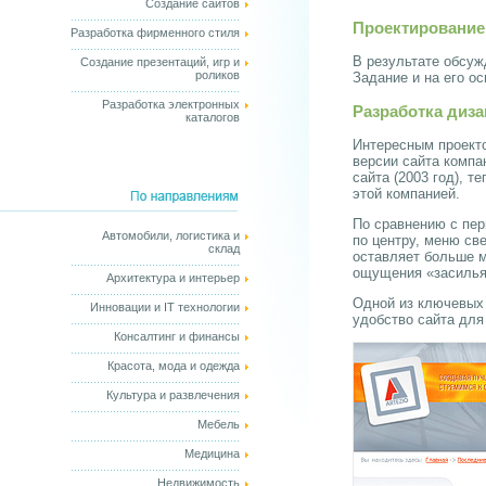
Создание сайтов
Проектирование
Разработка фирменного стиля
В результате обсуж
Создание презентаций, игр и
роликов
Задание и на его о
Разработка электронных
Разработка диза
каталогов
Интересным проекто
версии сайта компа
сайта (2003 год), 
этой компанией.
По сравнению с пер
Автомобили, логистика и
по центру, меню св
склад
оставляет больше м
ощущения «засилья»
Архитектура и интерьер
Одной из ключевых 
Инновации и IT технологии
удобство сайта для
Консалтинг и финансы
Красота, мода и одежда
Культура и развлечения
Мебель
Медицина
Недвижимость