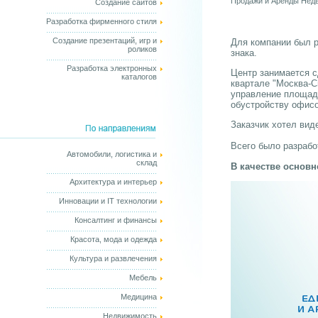
Продажи и Аренды Нед
Создание сайтов
Разработка фирменного стиля
Создание презентаций, игр и
Для компании был р
роликов
знака.
Разработка электронных
Центр занимается с
каталогов
квартале "Москва-С
управление площадя
обустройству офисо
Заказчик хотел вид
Всего было разрабо
Автомобили, логистика и
склад
В качестве основ
Архитектура и интерьер
Инновации и IT технологии
Консалтинг и финансы
Красота, мода и одежда
Культура и развлечения
Мебель
Медицина
Недвижимость