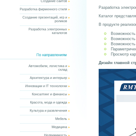
Создание сайтов
Разработка электро
Разработка фирменного стиля
Каталог представля
Создание презентаций, игр и
роликов
В продукте реализ
Разработка электронных
каталогов
Возможность 
Возможность 
Возможность 
Параметричес
Просмотр кар
Дизайн главной ст
Автомобили, логистика и
склад
Архитектура и интерьер
Инновации и IT технологии
Консалтинг и финансы
Красота, мода и одежда
Культура и развлечения
Мебель
Медицина
Недвижимость