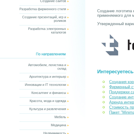
Создание сайтов
Разработка фирменного стиля
Создание логотипа 
применяемого для м
Создание презентаций, игр и
роликов
Утвержденный вариа
Разработка электронных
каталогов
Автомобили, логистика и
склад
Интересуетесь
Архитектура и интерьер
Создания кор
Инновации и IT технологии
Фирменный с
Поддержки с
Консалтинг и финансы
Создание инт
Красота, мода и одежда
Аренда интер
Стоимость п
Культура и развлечения
Пакет "Minim
Мебель
Медицина
Недвижимость