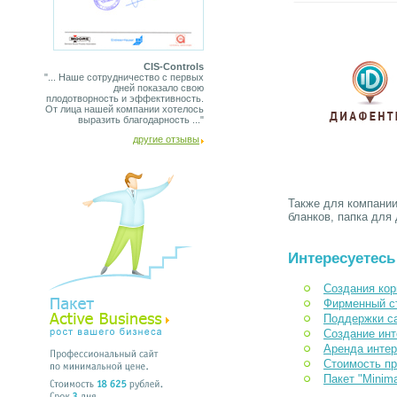
CIS-Controls
"... Наше сотрудничество с первых
дней показало свою
плодотворность и эффективность.
От лица нашей компании хотелось
выразить благодарность ..."
другие отзывы
Также для компании
бланков, папка для
Интересуетесь
Создания кор
Фирменный с
Поддержки с
Создание инт
Аренда интер
Стоимость п
Пакет "Minim