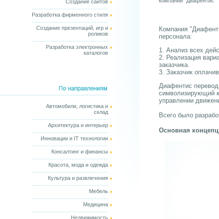
компании "Диафентис"
Создание сайтов
Разработка фирменного стиля
Создание презентаций, игр и
Компания "Диафенти
роликов
персонала:
Разработка электронных
1. Анализ всех дей
каталогов
2. Реализация вар
заказчика.
3. Заказчик оплачи
Диафентис переводи
символизирующий ко
управлении движени
Автомобили, логистика и
склад
Всего было разрабо
Архитектура и интерьер
Основная концепц
Инновации и IT технологии
Консалтинг и финансы
Красота, мода и одежда
Культура и развлечения
Мебель
Медицина
Недвижимость