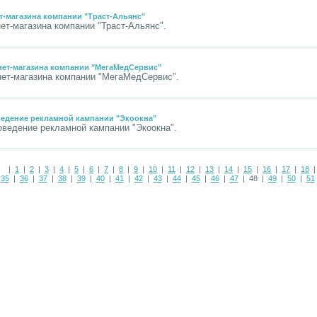
т-магазина компании "Траст-Альянс"
ет-магазина компании "Траст-Альянс".
нет-магазина компании "МегаМедСервис"
нет-магазина компании "МегаМедСервис".
ведение рекламной кампании "Экоокна"
оведение рекламной кампании "Экоокна".
|
1
|
2
|
3
|
4
|
5
|
6
|
7
|
8
|
9
|
10
|
11
|
12
|
13
|
14
|
15
|
16
|
17
|
18
|
35
|
36
|
37
|
38
|
39
|
40
|
41
|
42
|
43
|
44
|
45
|
46
|
47
| 48 |
49
|
50
|
51