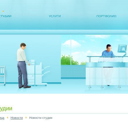
тудии
ица
Новости
Новости студии