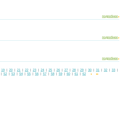
подробнее
подробнее
подробнее
|
19
|
20
|
21
|
22
|
23
|
24
|
25
|
26
|
27
|
28
|
29
|
30
|
31
|
32
|
33
|
|
52
|
53
|
54
|
55
|
56
|
57
|
58
|
59
|
60
|
61
|
62