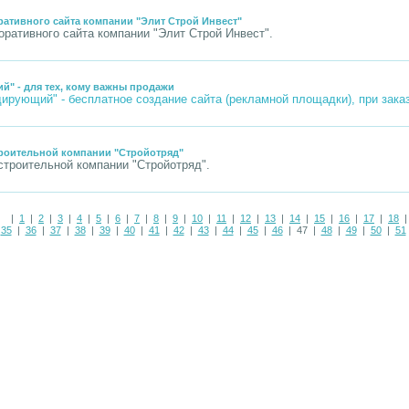
ративного сайта компании "Элит Строй Инвест"
оративного сайта компании "Элит Строй Инвест".
й" - для тех, кому важны продажи
дирующий" -
бесплатное создание сайта
(рекламной площадки), при зака
троительной компании "Стройотряд"
строительной компании "Стройотряд".
|
1
|
2
|
3
|
4
|
5
|
6
|
7
|
8
|
9
|
10
|
11
|
12
|
13
|
14
|
15
|
16
|
17
|
18
|
35
|
36
|
37
|
38
|
39
|
40
|
41
|
42
|
43
|
44
|
45
|
46
| 47 |
48
|
49
|
50
|
51