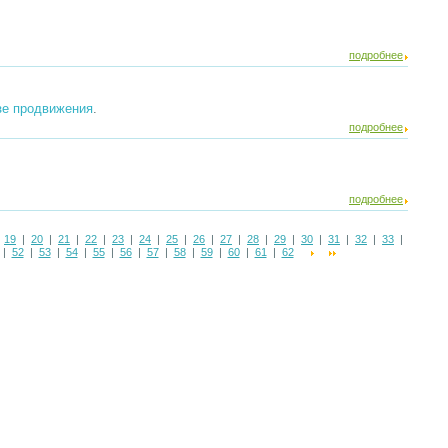
подробнее
зе продвижения
.
подробнее
подробнее
|
19
|
20
|
21
|
22
|
23
|
24
|
25
|
26
|
27
|
28
|
29
|
30
|
31
|
32
|
33
|
|
52
|
53
|
54
|
55
|
56
|
57
|
58
|
59
|
60
|
61
|
62