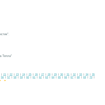
истик".
а Тепла"
|
21
|
22
|
23
|
24
|
25
|
26
|
27
|
28
|
29
|
30
|
31
|
32
|
33
|
34
|
35
|
56
|
57
|
58
|
59
|
60
|
61
|
62
|
63
|
64
|
65
|
66
|
67
|
68
|
69
|
70
|