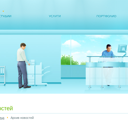
остей
ица
Архив новостей