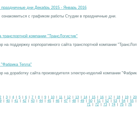
 праздничные дни Декабрь 2015 - Январь 2016
 ознакомиться с графиком работы Студии в праздничные дни.
 транспортной компании "ТрансЛогистик"
р на поддержку корпоративного сайта транспортной компании "ТрансЛог
 "Фабрика Тепла"
р на доработку сайта производителя электро-изделий компании "Фабрик
2
|
3
|
4
|
5
|
6
|
7
|
8
|
9
|
10
|
11
|
12
|
13
|
14
|
15
|
16
|
17
|
18
|
19
|
20
9
|
40
|
41
|
42
|
43
|
44
|
45
|
46
|
47
|
48
|
49
|
50
|
51
|
52
|
53
|
54
|
55
71
|
72
|
73
|
74
|
75
|
76