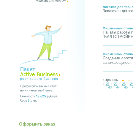
Реклама и Интернет
Логотип для тран
Заключен догово
Фирменный стил
Начаты работы п
"БАЛТСТРОЙРЕ
Фирменный стиль 
Создание логоти
занимающегося 
Страницы
|
21
|
22
|
23
|
2
|
43
|
44
|
45
|
Оформить заказ