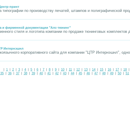
Центр-принт
а типографии по производству печатей, штампов и полиграфической прод
а и фирменной документации "Алс-тюнинг"
енного стиля и логотипа компании по продаже тюнинговых комплектов д
ТР Интернэшнл
коязычного корпоративного сайта для компании "ЦТР Интернэшнл", одн
|
1
|
2
|
3
|
4
|
5
|
6
|
7
|
8
|
9
|
10
|
11
|
12
|
13
|
14
|
15
|
16
|
17
|
18
|
35
|
36
|
37
|
38
|
39
|
40
|
41
|
42
|
43
|
44
|
45
|
46
|
47
|
48
|
49
|
50
|
51