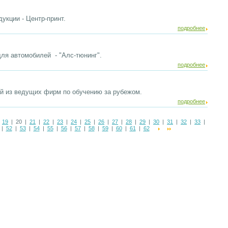
укции - Центр-принт.
подробнее
ля автомобилей - "Алс-тюнинг".
подробнее
ой из ведущих фирм по обучению за рубежом.
подробнее
|
19
| 20 |
21
|
22
|
23
|
24
|
25
|
26
|
27
|
28
|
29
|
30
|
31
|
32
|
33
|
|
52
|
53
|
54
|
55
|
56
|
57
|
58
|
59
|
60
|
61
|
62