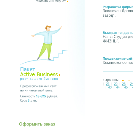
Реклама и Интернет
Разработка фирме
Заключен Догов
завод".
Выигран тендер н
Наша Студия диз
ЖИЗНЬ".
Продвижение сайт
Комплексное про
Страницы
|
21
|
22
|
23
|
2
|
43
|
44
|
45
|
Оформить заказ