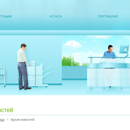
остей
ица
Архив новостей