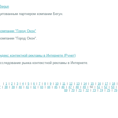
Begun
дитованным партнером компании Бегун.
компании "Город Окон"
компании "Город Окон".
декс контектной рекламы в Интернете (Рунет)
сследование рынка контекстной рекламы в Интернете.
|
1
|
2
|
3
|
4
|
5
|
6
|
7
|
8
|
9
|
10
|
11
|
12
|
13
|
14
|
15
|
16
|
17
|
18
7
|
38
|
39
|
40
|
41
|
42
|
43
|
44
|
45
|
46
|
47
|
48
|
49
| 50 |
51
|
52
|
53
69
|
70
|
71
|
72
|
73
|
74
|
75
|
76