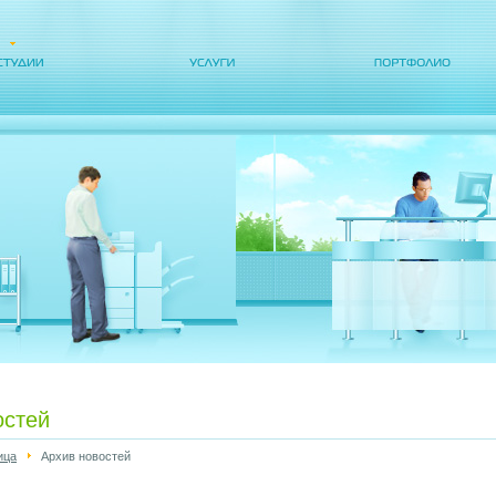
остей
ица
Архив новостей