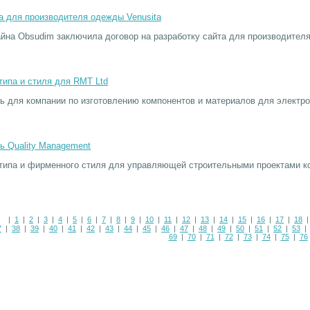
а для производителя одежды Venusita
йна Obsudim заключила договор на разработку сайта для производителя
типа и стиля для RMT Ltd
 для компании по изготовлению компонентов и материалов для электрон
ь Quality Management
типа и фирменного стиля для управляющей строительными проектами ко
|
1
|
2
|
3
|
4
|
5
|
6
|
7
|
8
|
9
|
10
|
11
|
12
|
13
|
14
|
15
|
16
|
17
|
18
|
7
|
38
|
39
|
40
|
41
|
42
|
43
|
44
|
45
|
46
|
47
|
48
|
49
|
50
|
51
|
52
|
53
69
|
70
|
71
|
72
|
73
|
74
|
75
|
76