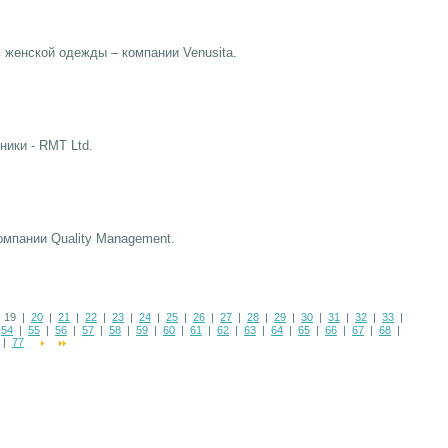
 женской одежды – компании Venusita.
ики - RMT Ltd.
мпании Quality Management.
 19 |
20
|
21
|
22
|
23
|
24
|
25
|
26
|
27
|
28
|
29
|
30
|
31
|
32
|
33
|
|
54
|
55
|
56
|
57
|
58
|
59
|
60
|
61
|
62
|
63
|
64
|
65
|
66
|
67
|
68
|
|
77