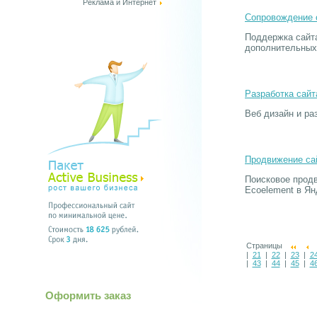
Реклама и Интернет
Сопровождение 
Поддержка сайта
дополнительных 
Разработка сайт
Веб дизайн и ра
Продвижение са
Поисковое продв
Ecoelement в Ян
Страницы
|
21
|
22
|
23
|
2
|
43
|
44
|
45
|
4
Оформить заказ