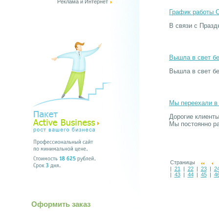
Реклама и Интернет
График работы С
В связи с Празд
Вышла в свет бе
Вышла в свет бе
Мы переехали в
Дорогие клиенты
Мы постоянно ра
Страницы
|
21
|
22
|
23
|
2
|
43
|
44
|
45
|
4
Оформить заказ