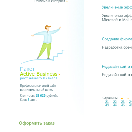
Реклама и Интернет
Увеличение эфф
Увеличение эффе
Microsoft и Mail.r
Создание фирмен
Разработка брен
Редизайн сайта 
Редизайн сайта 
Страницы
|
21
|
22
|
23
|
2
|
43
|
44
|
45
|
4
Оформить заказ