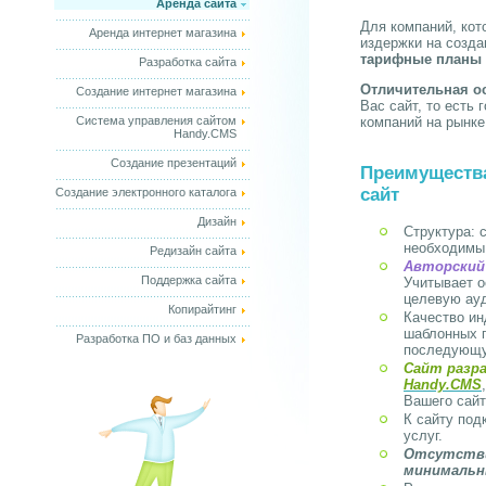
Аренда сайта
Для компаний, кот
Аренда интернет магазина
издержки на созда
тарифные планы 
Разработка сайта
Отличительная о
Создание интернет магазина
Вас сайт, то есть
Система управления сайтом
компаний на рынке
Handy.CMS
Создание презентаций
Преимущества
сайт
Создание электронного каталога
Дизайн
Структура: 
необходимы
Редизайн сайта
Авторский 
Поддержка сайта
Учитывает 
целевую ау
Копирайтинг
Качество ин
шаблонных г
Разработка ПО и баз данных
последующу
Сайт разр
Handy.CMS
Вашего сайт
К сайту под
услуг.
Отсутстви
минимальн