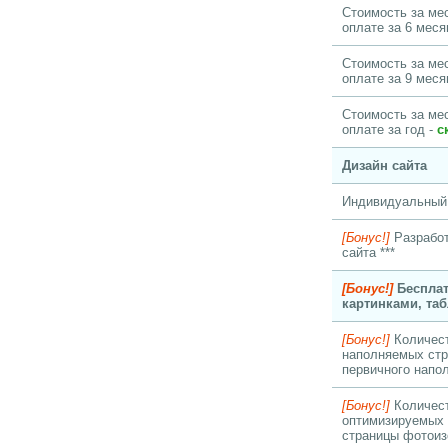
Стоимость за ме
оплате за 6 меся
Стоимость за ме
оплате за 9 меся
Стоимость за ме
оплате за год -
с
Дизайн сайта
Индивидуальный 
[Бонус!]
Разработ
сайта ***
[Бонус!]
Бесплат
картинками, таб
[Бонус!]
Количест
наполняемых стр
первичного напо
[Бонус!]
Количест
оптимизируемых 
страницы фотоиз