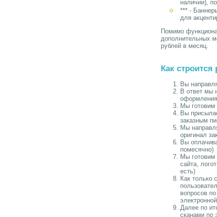
наличии), п
*** - Банне
для акценти
Помимо функциона
дополнительных м
рублей в месяц.
Как строится 
Вы направля
В ответ мы 
оформления 
Мы готовим 
Вы присылае
заказным пи
Мы направля
оригинал за
Вы оплачива
помесячно)
Мы готовим 
сайта, лого
есть)
Как только 
пользовател
вопросов по
электронной
Далее по ит
сканами по 