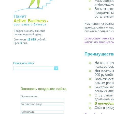
Размещение 
информацион
Возможность
программны
остальными
Компании из разны
аренда сайта у на
бизнеса специализ
Благодаря чему В
ключ" по минимал
Преимущества
Низкая стои
пользуетесь
Нет платы 
000 рублей)
Возможность
самым расши
Быстрый зап
Заказать создание сайта
рабочих дне
Отсутствие 
Организация
доменное им
В последс
Контактное лицо
Сайт с обс
Должность