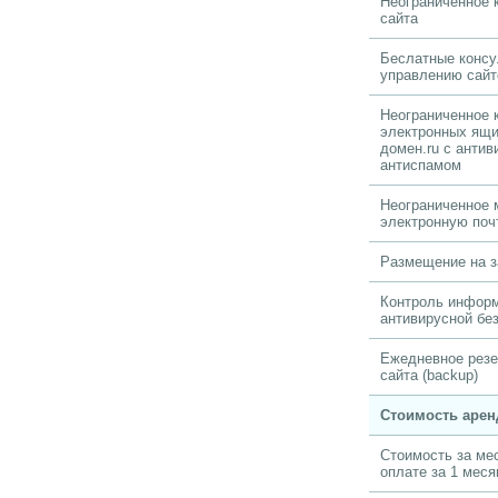
Неограниченное 
сайта
Беслатные консу
управлению сай
Неограниченное 
электронных ящ
домен.ru с антив
антиспамом
Неограниченное 
электронную поч
Размещение на 
Контроль информ
антивирусной бе
Ежедневное резе
сайта (backup)
Стоимость аре
Стоимость за ме
оплате за 1 меся