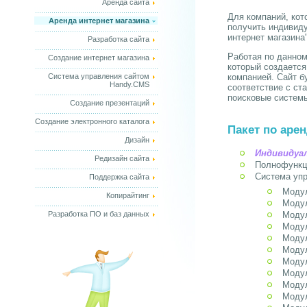
Аренда сайта
Для компаний, кот
Аренда интернет магазина
получить индивиду
интернет магазина"
Разработка сайта
Работая по данном
Создание интернет магазина
который создается
Система управления сайтом
компанией. Сайт б
Handy.CMS
соответствие с ст
поисковые систем
Создание презентаций
Создание электронного каталога
Пакет по аре
Дизайн
Индивидуа
Редизайн сайта
Полнофункц
Система уп
Поддержка сайта
Модул
Копирайтинг
Модул
Разработка ПО и баз данных
Модул
Модул
Модул
Модул
Модул
Модул
Модул
Модул