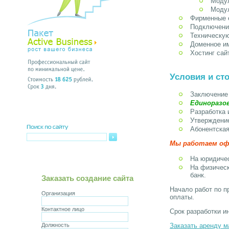
Модул
Модул
Фирменные 
Подключение
Техническу
Доменное им
Хостинг сай
Условия и ст
Заключение 
Единоразов
Разработка 
Утверждение
Абонентская
Мы работаем офи
На юридичес
На физическ
банк.
Заказать создание сайта
Начало работ по п
Организация
оплаты.
Контактное лицо
Срок разработки и
Должность
Заказать аренду м