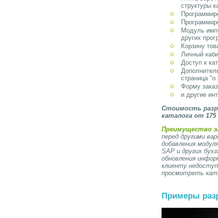
структуры к
Программиро
Программир
Модуль импо
других про
Корзину тов
Личный каби
Доступ к ка
Дополнитель
страница "о 
Форму заказ
и другие ин
Стоимость разр
каталога от 175 
Преимущество э
перед другими ва
добавления модуля
SAP и других бух
обновления информ
клиенту недоступ
просмотреть кат
Примеры раз