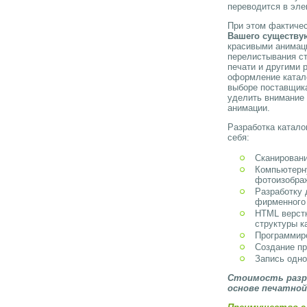
переводится в эле
При этом фактиче
Вашего существу
красивыми анимац
перелистывания ст
печати и другими 
оформление катал
выборе поставщик
уделить внимание 
анимации.
Разработка катало
себя:
Сканирован
Компьютерн
фотоизобра
Разработку 
фирменного
HTML верстк
структуры к
Программиро
Создание пр
Запись одно
Стоимость разр
основе печатной 