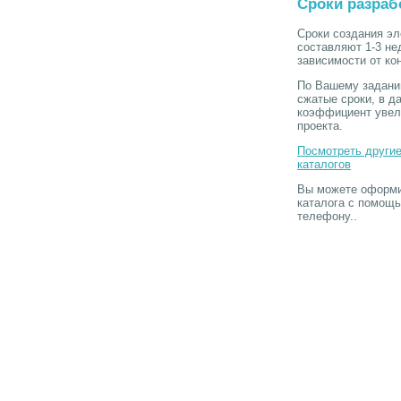
Сроки разраб
Сроки создания эл
составляют 1-3 не
зависимости от кон
По Вашему заданию
сжатые сроки, в д
коэффициент увели
проекта.
Посмотреть други
каталогов
Вы можете оформит
каталога с помощ
телефону..