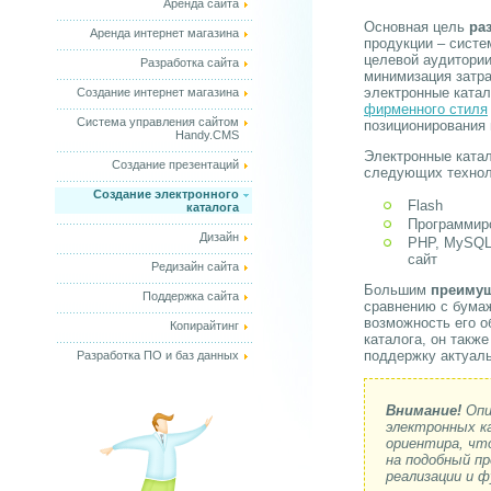
Аренда сайта
Основная цель
ра
Аренда интернет магазина
продукции – сист
целевой аудитории
Разработка сайта
минимизация затра
электронные катал
Создание интернет магазина
фирменного стиля
Система управления сайтом
позиционирования 
Handy.CMS
Электронные катал
Создание презентаций
следующих технол
Создание электронного
Flash
каталога
Программиро
Дизайн
PHP, MySQL 
сайт
Редизайн сайта
Большим
преимущ
Поддержка сайта
сравнению с бумаж
возможность его о
Копирайтинг
каталога, он такж
поддержку актуаль
Разработка ПО и баз данных
Внимание!
Опи
электронных к
ориентира, чт
на подобный п
реализации и 