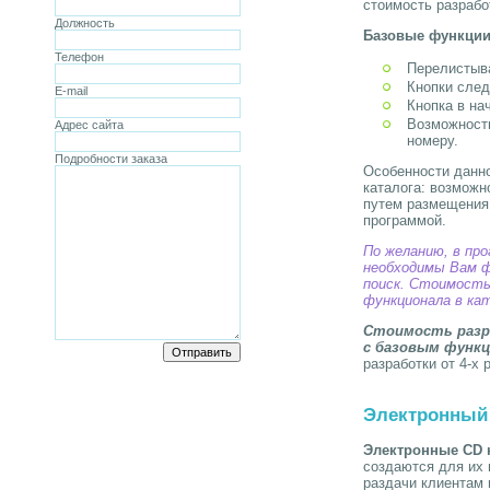
стоимость разрабо
Должность
Базовые функции
Телефон
Перелистыва
Кнопки сле
E-mail
Кнопка в на
Возможность
Адрес сайта
номеру.
Подробности заказа
Особенности данно
каталога: возможн
путем размещения 
программой.
По желанию, в пр
необходимы Вам ф
поиск. Стоимость
функционала в ка
Стоимость разра
с базовым функ
разработки от 4-х 
Электронный 
Электронные CD 
создаются для их
раздачи клиентам 