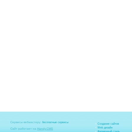
Сервисы вебмастеру:
бесплатные сервисы
Создание сайтов
Web дизайн
Сайт работает на
Handy.CMS
Фирменный стиль