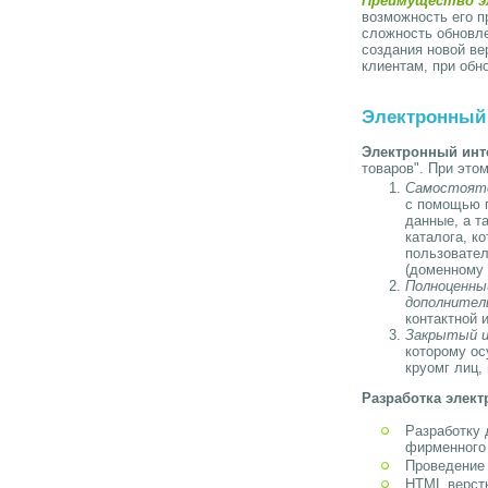
Преимущество э
возможность его п
сложность обновл
создания новой ве
клиентам, при обн
Электронный 
Электронный инте
товаров". При это
Самостояте
с помощью 
данные, а т
каталога, к
пользовател
(доменному 
Полноценны
дополнител
контактной 
Закрытый и
которому о
круомг лиц,
Разработка элект
Разработку 
фирменного
Проведение
HTML верстк